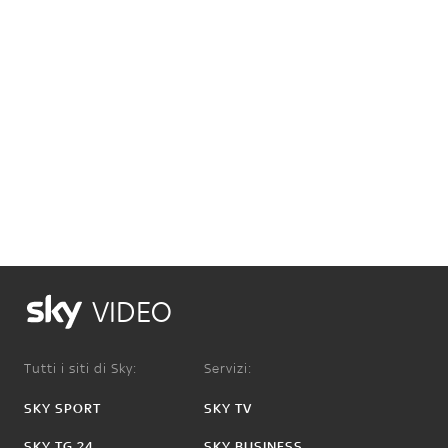
VIDEO
Tutti i siti di Sky:
Servizi:
SKY SPORT
SKY TV
SKY TG 24
SKY BUSINESS