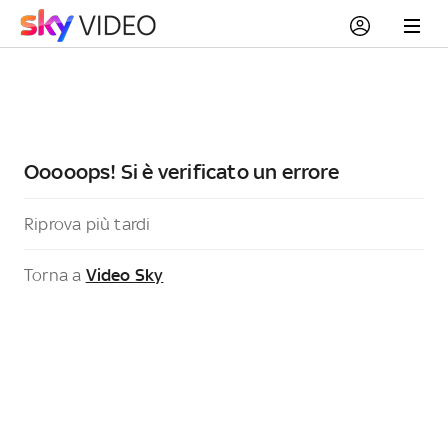
Ooooops! Si è verificato un errore
Riprova più tardi
Torna a
Video Sky