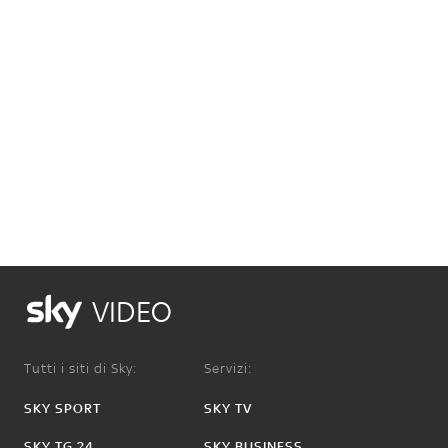
VIDEO
Tutti i siti di Sky:
Servizi:
SKY SPORT
SKY TV
SKY TG 24
SKY BUSINESS