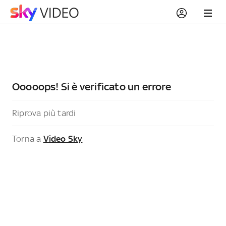
Ooooops! Si è verificato un errore
Riprova più tardi
Torna a
Video Sky