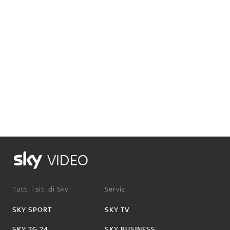
VIDEO
Tutti i siti di Sky:
Servizi:
SKY SPORT
SKY TV
SKY TG 24
SKY BUSINESS