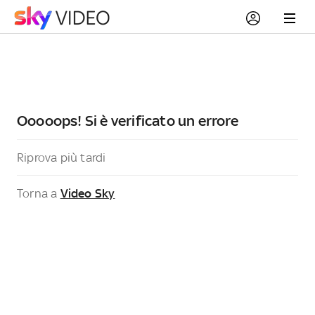
Ooooops! Si è verificato un errore
Riprova più tardi
Torna a
Video Sky