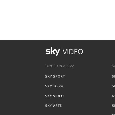
VIDEO
Tutti i siti di Sky:
Se
SKY SPORT
S
SKY TG 24
S
SKY VIDEO
N
SKY ARTE
S