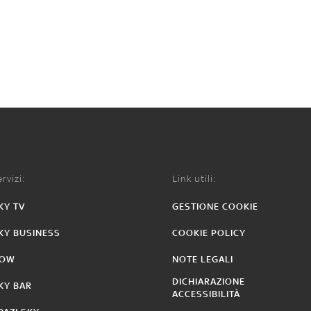
rvizi:
Link utili:
KY TV
GESTIONE COOKIE
KY BUSINESS
COOKIE POLICY
OW
NOTE LEGALI
DICHIARAZIONE
KY BAR
ACCESSIBILITÀ