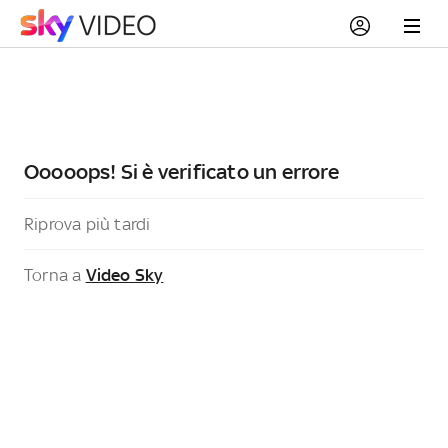
Ooooops! Si è verificato un errore
Riprova più tardi
Torna a
Video Sky