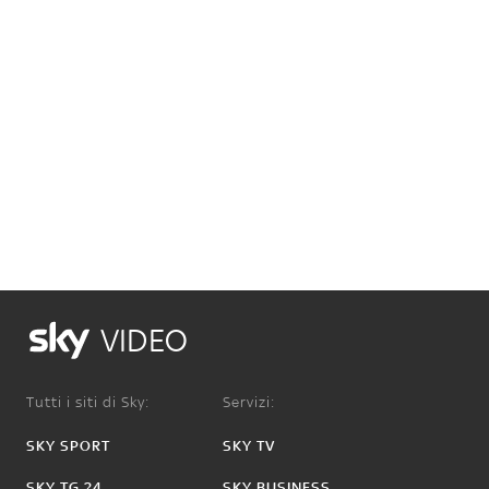
VIDEO
Tutti i siti di Sky:
Servizi:
SKY SPORT
SKY TV
SKY TG 24
SKY BUSINESS