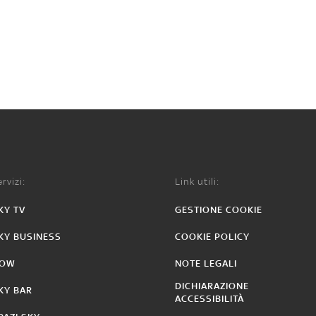
rvizi:
Link utili:
KY TV
GESTIONE COOKIE
KY BUSINESS
COOKIE POLICY
OW
NOTE LEGALI
DICHIARAZIONE
KY BAR
ACCESSIBILITÀ