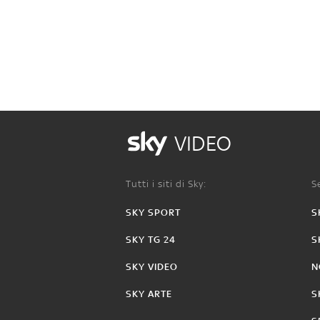
VIDEO
Tutti i siti di Sky:
Se
SKY SPORT
S
SKY TG 24
S
SKY VIDEO
N
SKY ARTE
S