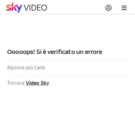
Ooooops! Si è verificato un errore
Riprova più tardi
Torna a
Video Sky