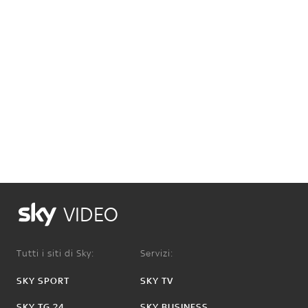
VIDEO
Tutti i siti di Sky:
Servizi:
SKY SPORT
SKY TV
SKY TG 24
SKY BUSINESS