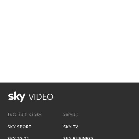
VIDEO
Tutti i siti di Sky:
Servizi:
SKY SPORT
SKY TV
SKY TG 24
SKY BUSINESS