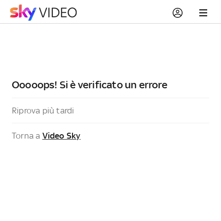
Ooooops! Si è verificato un errore
Riprova più tardi
Torna a
Video Sky