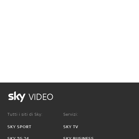
VIDEO
Tutti i siti di Sky:
Servizi:
SKY SPORT
SKY TV
SKY TG 24
SKY BUSINESS