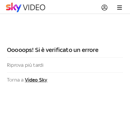
Ooooops! Si è verificato un errore
Riprova più tardi
Torna a
Video Sky