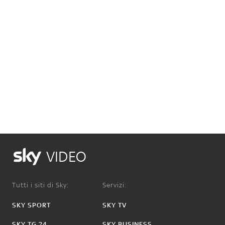
VIDEO
Tutti i siti di Sky:
Servizi:
SKY SPORT
SKY TV
SKY TG 24
SKY BUSINESS