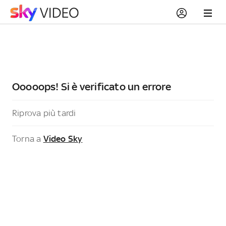
Ooooops! Si è verificato un errore
Riprova più tardi
Torna a
Video Sky