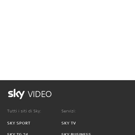
VIDEO
Tutti i siti di Sky:
Servizi:
SKY SPORT
SKY TV
SKY TG 24
SKY BUSINESS