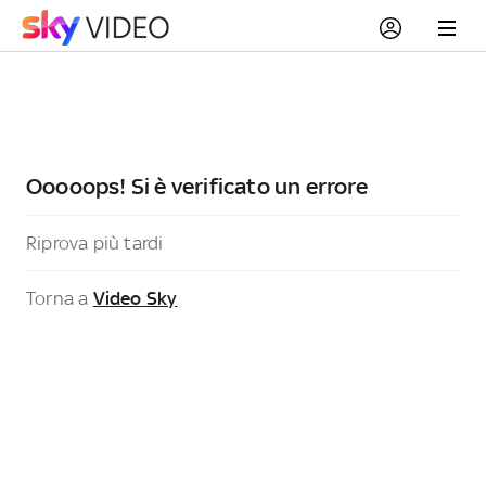
Ooooops! Si è verificato un errore
Riprova più tardi
Torna a
Video Sky