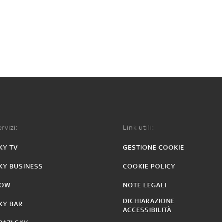
rvizi:
Link utili:
KY TV
GESTIONE COOKIE
KY BUSINESS
COOKIE POLICY
OW
NOTE LEGALI
DICHIARAZIONE
KY BAR
ACCESSIBILITÀ