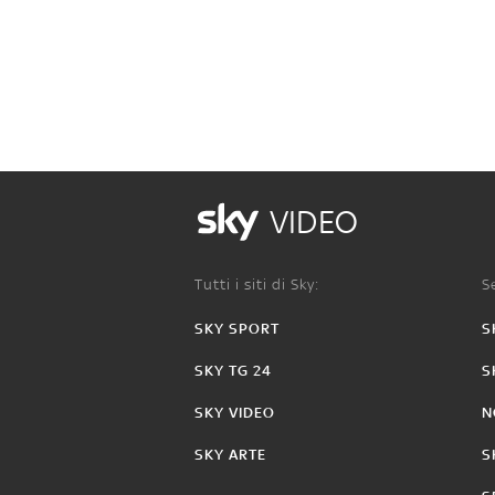
VIDEO
Tutti i siti di Sky:
Se
SKY SPORT
S
SKY TG 24
S
SKY VIDEO
N
SKY ARTE
S