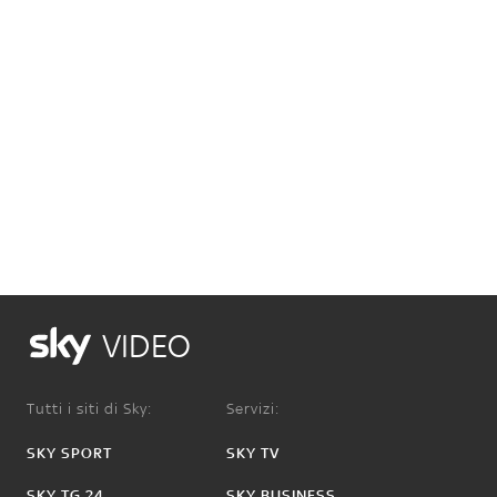
VIDEO
Tutti i siti di Sky:
Servizi:
SKY SPORT
SKY TV
SKY TG 24
SKY BUSINESS