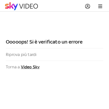
Ooooops! Si è verificato un errore
Riprova più tardi
Torna a
Video Sky