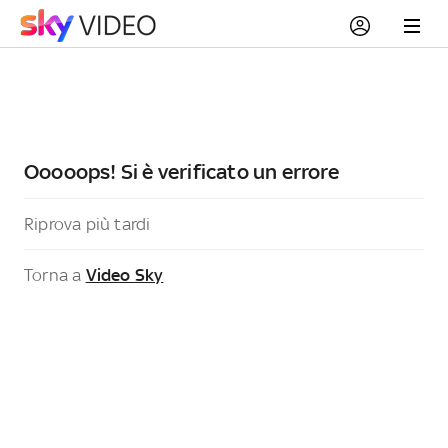
Ooooops! Si è verificato un errore
Riprova più tardi
Torna a
Video Sky