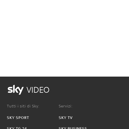
VIDEO
Tutti i siti di Sky:
Servizi:
SKY SPORT
SKY TV
SKY TG 24
SKY BUSINESS