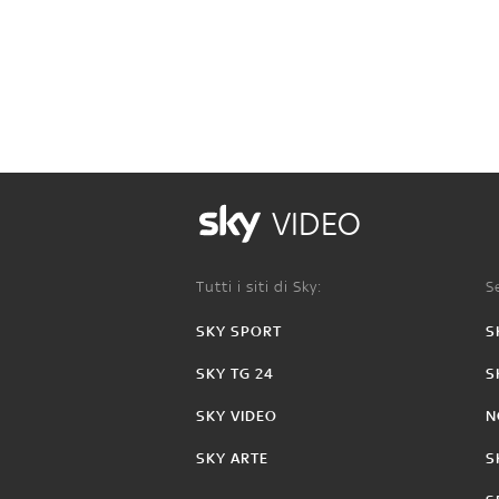
VIDEO
Tutti i siti di Sky:
Se
SKY SPORT
S
SKY TG 24
S
SKY VIDEO
N
SKY ARTE
S