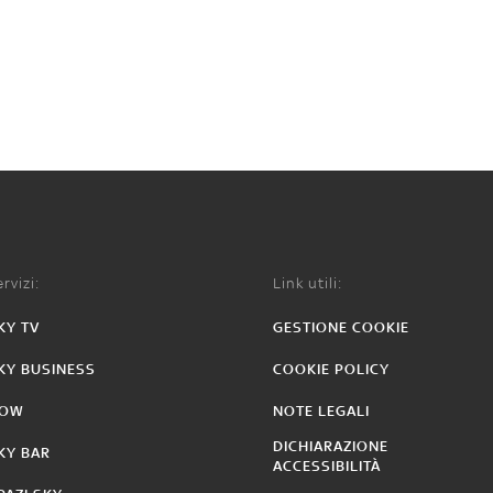
rvizi:
Link utili:
KY TV
GESTIONE COOKIE
KY BUSINESS
COOKIE POLICY
OW
NOTE LEGALI
DICHIARAZIONE
KY BAR
ACCESSIBILITÀ