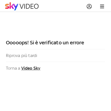
Ooooops! Si è verificato un errore
Riprova più tardi
Torna a
Video Sky