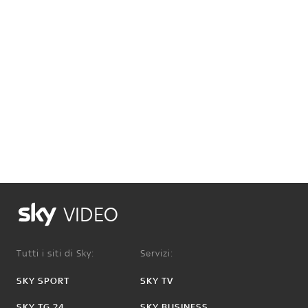
VIDEO
Tutti i siti di Sky:
Servizi:
SKY SPORT
SKY TV
SKY TG 24
SKY BUSINESS