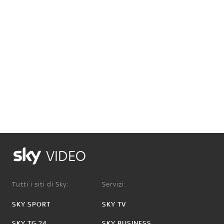
VIDEO
Tutti i siti di Sky:
Servizi:
SKY SPORT
SKY TV
SKY TG 24
SKY BUSINESS