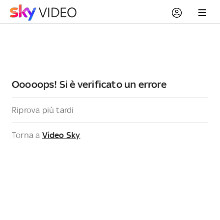
Ooooops! Si è verificato un errore
Riprova più tardi
Torna a
Video Sky