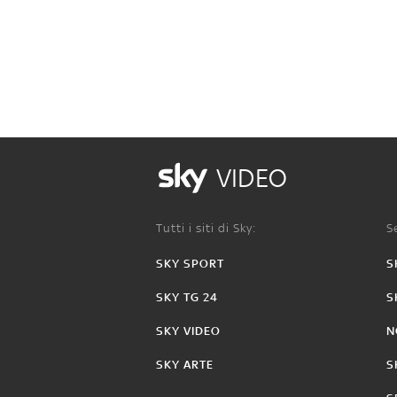
VIDEO
Tutti i siti di Sky:
Se
SKY SPORT
S
SKY TG 24
S
SKY VIDEO
N
SKY ARTE
S