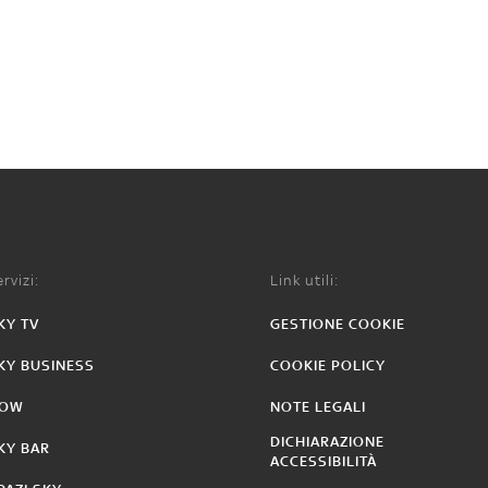
rvizi:
Link utili:
KY TV
GESTIONE COOKIE
KY BUSINESS
COOKIE POLICY
OW
NOTE LEGALI
DICHIARAZIONE
KY BAR
ACCESSIBILITÀ