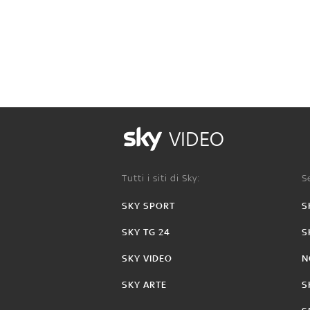
VIDEO
Tutti i siti di Sky:
Se
SKY SPORT
S
SKY TG 24
S
SKY VIDEO
N
SKY ARTE
S