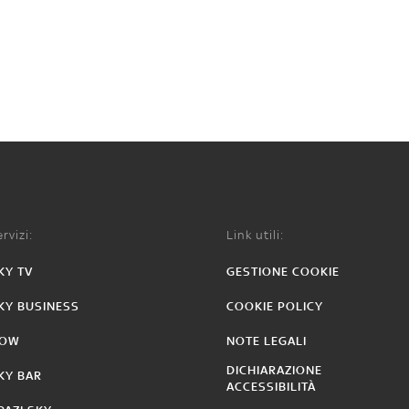
rvizi:
Link utili:
KY TV
GESTIONE COOKIE
KY BUSINESS
COOKIE POLICY
OW
NOTE LEGALI
DICHIARAZIONE
KY BAR
ACCESSIBILITÀ