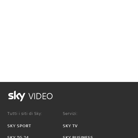
VIDEO
Tutti i siti di Sky:
Servizi:
SKY SPORT
SKY TV
SKY TG 24
SKY BUSINESS