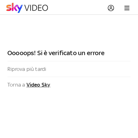
Ooooops! Si è verificato un errore
Riprova più tardi
Torna a
Video Sky