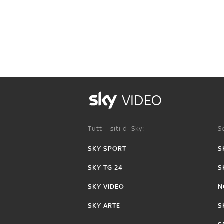
VIDEO
Tutti i siti di Sky:
Se
SKY SPORT
S
SKY TG 24
S
SKY VIDEO
N
SKY ARTE
S