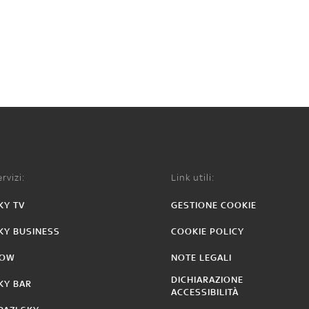
rvizi:
Link utili:
KY TV
GESTIONE COOKIE
KY BUSINESS
COOKIE POLICY
OW
NOTE LEGALI
DICHIARAZIONE
KY BAR
ACCESSIBILITÀ