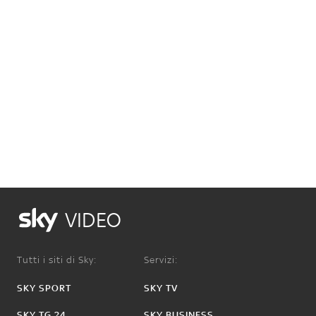
VIDEO
Tutti i siti di Sky:
Servizi:
SKY SPORT
SKY TV
SKY TG 24
SKY BUSINESS