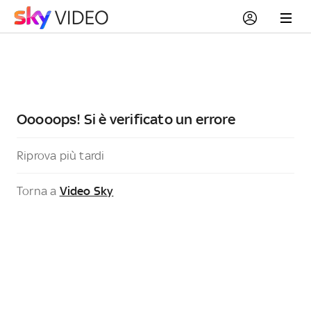
Ooooops! Si è verificato un errore
Riprova più tardi
Torna a
Video Sky