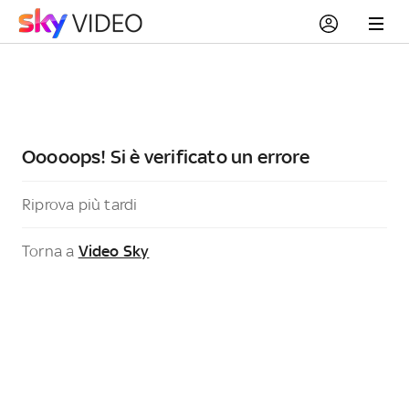
Ooooops! Si è verificato un errore
Riprova più tardi
Torna a
Video Sky