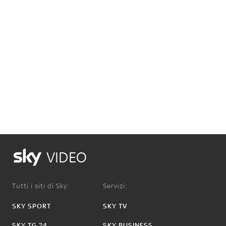
VIDEO
Tutti i siti di Sky:
Servizi:
SKY SPORT
SKY TV
SKY TG 24
SKY BUSINESS