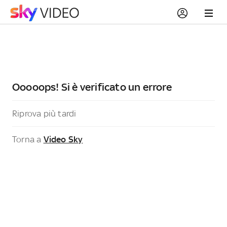
Ooooops! Si è verificato un errore
Riprova più tardi
Torna a
Video Sky