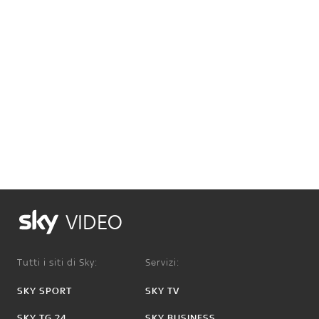
VIDEO
Tutti i siti di Sky:
Servizi:
SKY SPORT
SKY TV
SKY TG 24
SKY BUSINESS