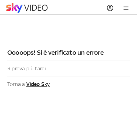
Ooooops! Si è verificato un errore
Riprova più tardi
Torna a
Video Sky