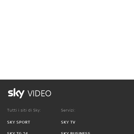
VIDEO
Tutti i siti di Sky:
Servizi:
SKY SPORT
SKY TV
SKY TG 24
SKY BUSINESS