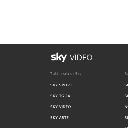
VIDEO
Tutti i siti di Sky:
Se
SKY SPORT
S
SKY TG 24
S
SKY VIDEO
N
SKY ARTE
S