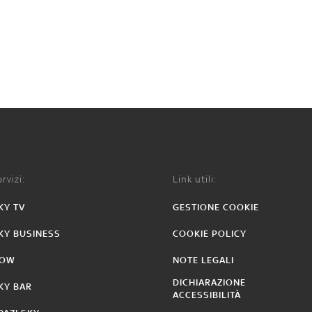
rvizi:
Link utili:
KY TV
GESTIONE COOKIE
KY BUSINESS
COOKIE POLICY
OW
NOTE LEGALI
DICHIARAZIONE
KY BAR
ACCESSIBILITÀ