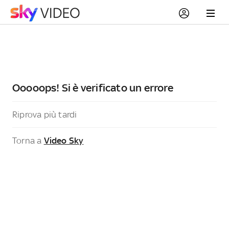
Ooooops! Si è verificato un errore
Riprova più tardi
Torna a
Video Sky