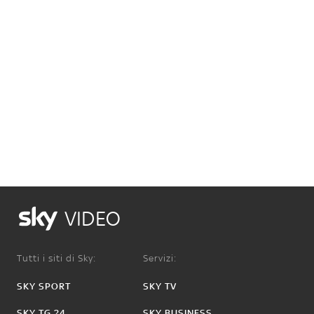
VIDEO
Tutti i siti di Sky:
Servizi:
SKY SPORT
SKY TV
SKY TG 24
SKY BUSINESS