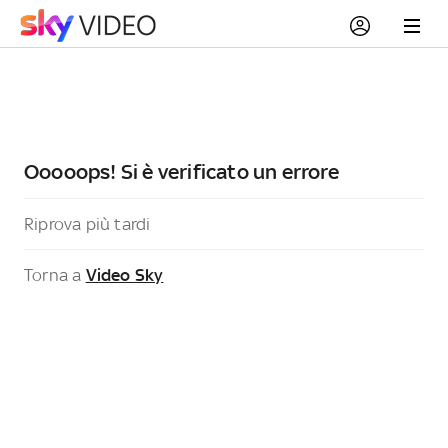
Ooooops! Si è verificato un errore
Riprova più tardi
Torna a
Video Sky