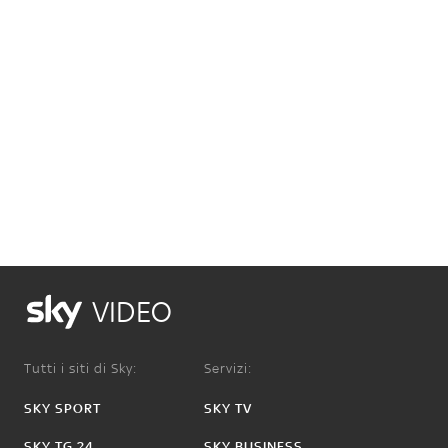
VIDEO
Tutti i siti di Sky:
Servizi:
SKY SPORT
SKY TV
SKY TG 24
SKY BUSINESS