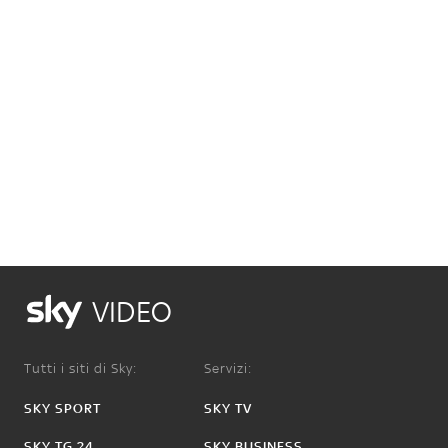
VIDEO
Tutti i siti di Sky:
Servizi:
SKY SPORT
SKY TV
SKY TG 24
SKY BUSINESS