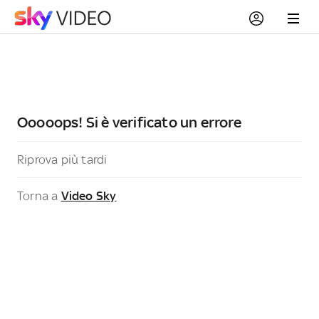
Ooooops! Si è verificato un errore
Riprova più tardi
Torna a
Video Sky