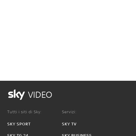
VIDEO
Tutti i siti di Sky:
Servizi:
SKY SPORT
SKY TV
SKY TG 24
SKY BUSINESS