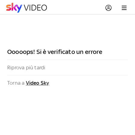
Ooooops! Si è verificato un errore
Riprova più tardi
Torna a
Video Sky