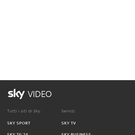
VIDEO
Tutti i siti di Sky:
Servizi:
SKY SPORT
SKY TV
SKY TG 24
SKY BUSINESS