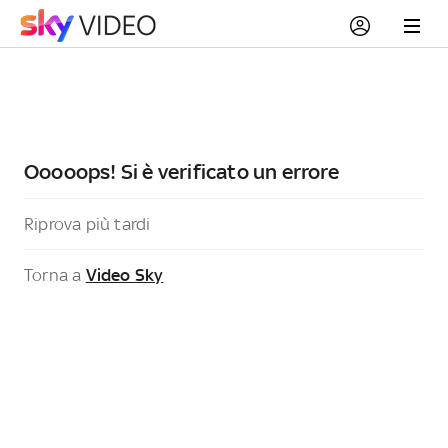
Ooooops! Si è verificato un errore
Riprova più tardi
Torna a
Video Sky