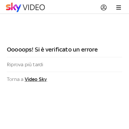
Ooooops! Si è verificato un errore
Riprova più tardi
Torna a
Video Sky