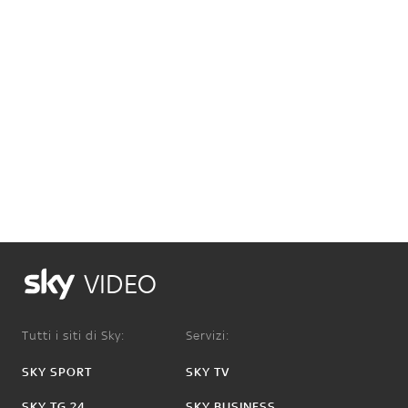
VIDEO
Tutti i siti di Sky:
Servizi:
SKY SPORT
SKY TV
SKY TG 24
SKY BUSINESS