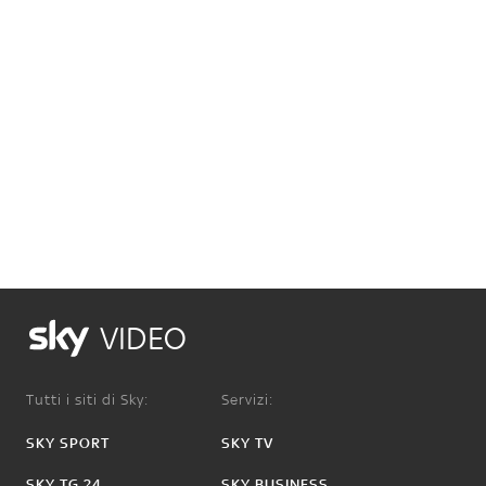
VIDEO
Tutti i siti di Sky:
Servizi:
SKY SPORT
SKY TV
SKY TG 24
SKY BUSINESS