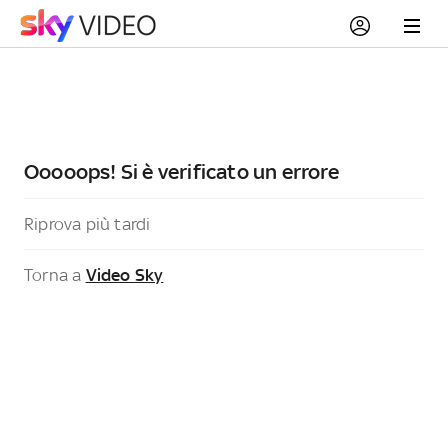
Ooooops! Si è verificato un errore
Riprova più tardi
Torna a
Video Sky