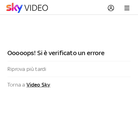
Ooooops! Si è verificato un errore
Riprova più tardi
Torna a
Video Sky