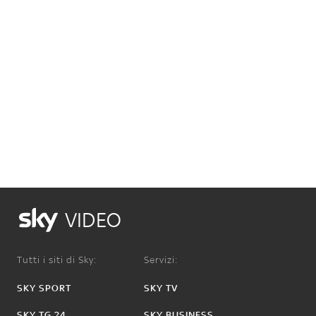
VIDEO
Tutti i siti di Sky:
Servizi:
SKY SPORT
SKY TV
SKY TG 24
SKY BUSINESS