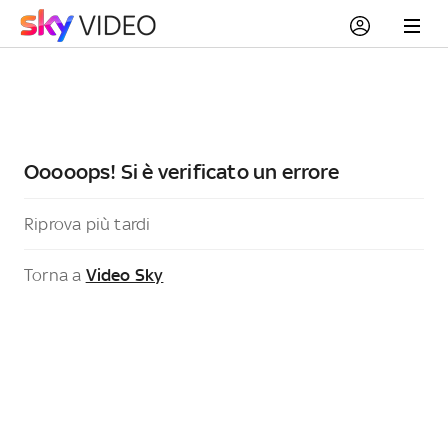
Ooooops! Si è verificato un errore
Riprova più tardi
Torna a
Video Sky