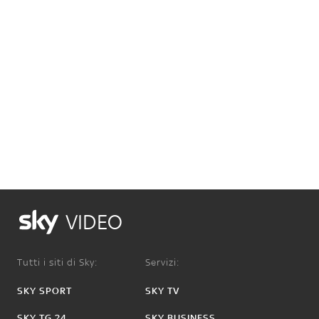
VIDEO
Tutti i siti di Sky:
Servizi:
SKY SPORT
SKY TV
SKY TG 24
SKY BUSINESS