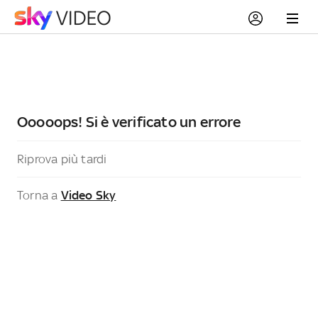
Ooooops! Si è verificato un errore
Riprova più tardi
Torna a
Video Sky