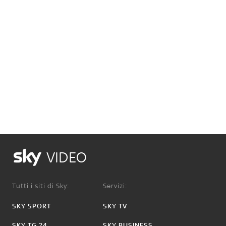
VIDEO
Tutti i siti di Sky:
Servizi:
SKY SPORT
SKY TV
SKY TG 24
SKY BUSINESS