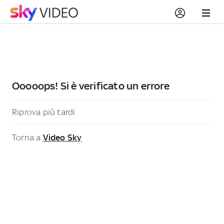
Ooooops! Si è verificato un errore
Riprova più tardi
Torna a
Video Sky