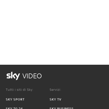
VIDEO
Tutti i siti di Sky:
Servizi:
SKY SPORT
SKY TV
SKY TG 24
SKY BUSINESS