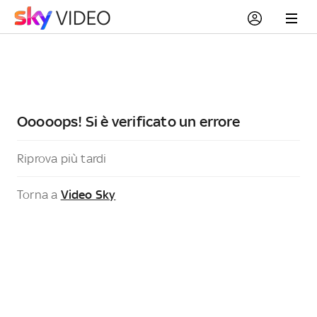
Ooooops! Si è verificato un errore
Riprova più tardi
Torna a
Video Sky