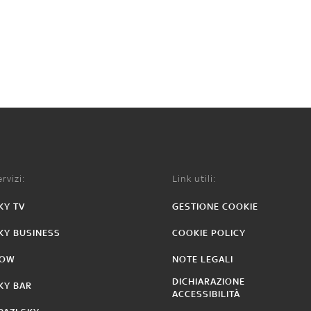
rvizi:
Link utili:
KY TV
GESTIONE COOKIE
KY BUSINESS
COOKIE POLICY
OW
NOTE LEGALI
DICHIARAZIONE
KY BAR
ACCESSIBILITÀ