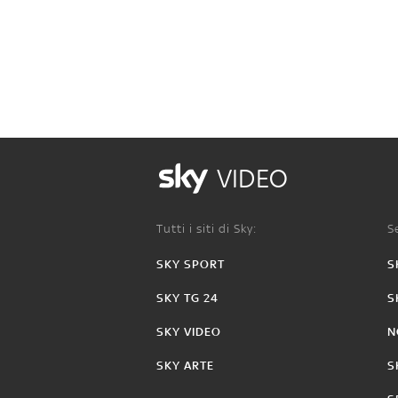
VIDEO
Tutti i siti di Sky:
Se
SKY SPORT
S
SKY TG 24
S
SKY VIDEO
N
SKY ARTE
S