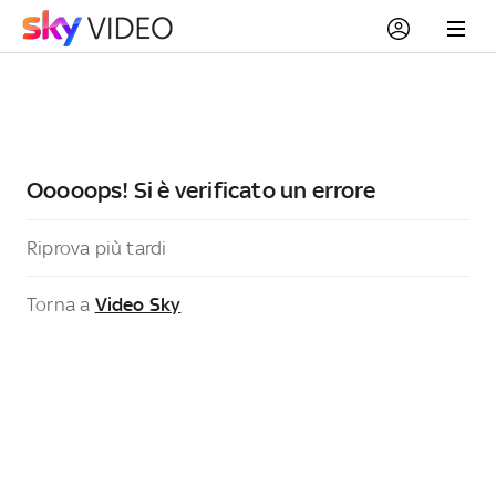
Ooooops! Si è verificato un errore
Riprova più tardi
Torna a
Video Sky