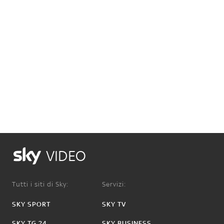
VIDEO
Tutti i siti di Sky:
Servizi:
SKY SPORT
SKY TV
SKY TG 24
SKY BUSINESS