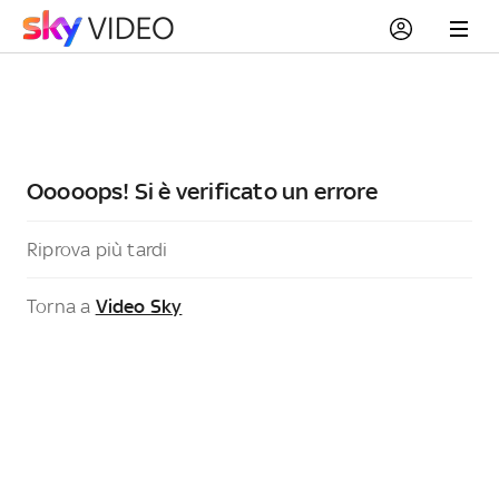
Ooooops! Si è verificato un errore
Riprova più tardi
Torna a
Video Sky