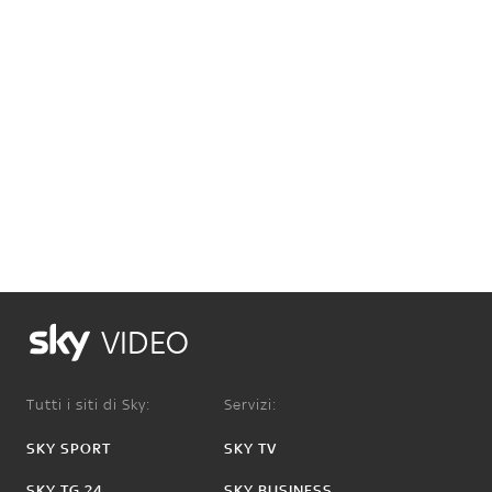
VIDEO
Tutti i siti di Sky:
Servizi:
SKY SPORT
SKY TV
SKY TG 24
SKY BUSINESS