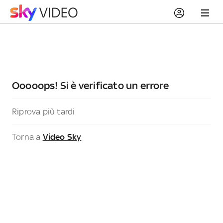
Ooooops! Si è verificato un errore
Riprova più tardi
Torna a
Video Sky