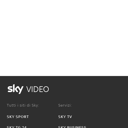
VIDEO
Tutti i siti di Sky:
Servizi:
SKY SPORT
SKY TV
SKY TG 24
SKY BUSINESS