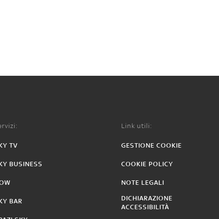
rvizi:
Link utili:
KY TV
GESTIONE COOKIE
KY BUSINESS
COOKIE POLICY
OW
NOTE LEGALI
DICHIARAZIONE
KY BAR
ACCESSIBILITÀ