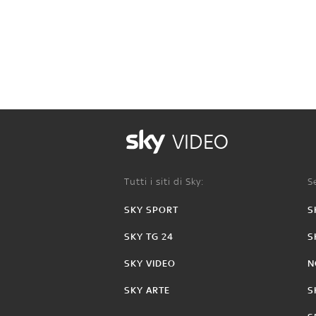
VIDEO
Tutti i siti di Sky:
Se
SKY SPORT
S
SKY TG 24
S
SKY VIDEO
N
SKY ARTE
S