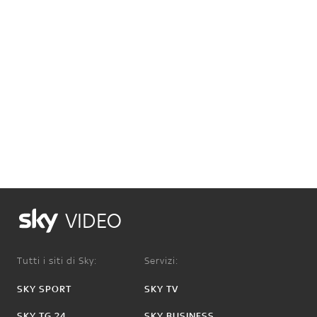
VIDEO
Tutti i siti di Sky:
Servizi:
SKY SPORT
SKY TV
SKY TG 24
SKY BUSINESS