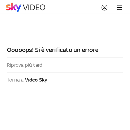
Ooooops! Si è verificato un errore
Riprova più tardi
Torna a
Video Sky