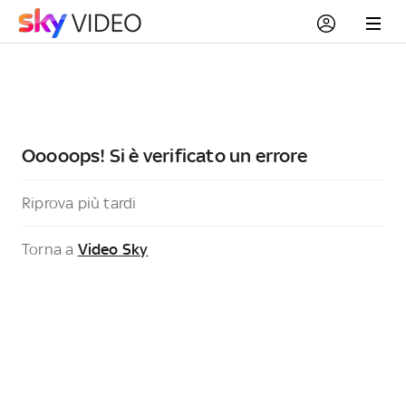
Ooooops! Si è verificato un errore
Riprova più tardi
Torna a
Video Sky