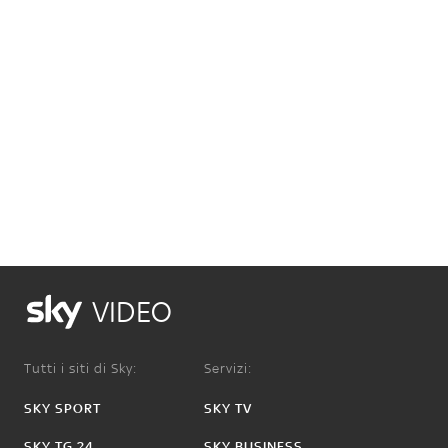
VIDEO
Tutti i siti di Sky:
Servizi:
SKY SPORT
SKY TV
SKY TG 24
SKY BUSINESS