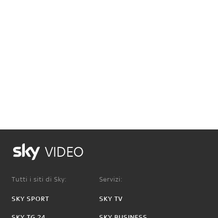
VIDEO
Tutti i siti di Sky:
Servizi:
SKY SPORT
SKY TV
SKY TG 24
SKY BUSINESS