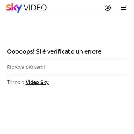
Ooooops! Si è verificato un errore
Riprova più tardi
Torna a
Video Sky