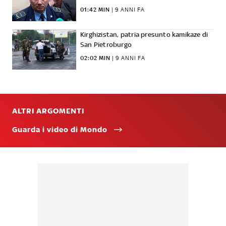
01:42 MIN
 | 
9 ANNI FA
Kirghizistan, patria presunto kamikaze di
San Pietroburgo
02:02 MIN
 | 
9 ANNI FA
ALTRI ARGOMENTI
Guarda i video di Mondo