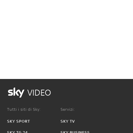
VIDEO
Tutti i siti di Sky:
Servizi:
SKY SPORT
SKY TV
SKY TG 24
SKY BUSINESS