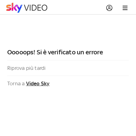
Ooooops! Si è verificato un errore
Riprova più tardi
Torna a
Video Sky