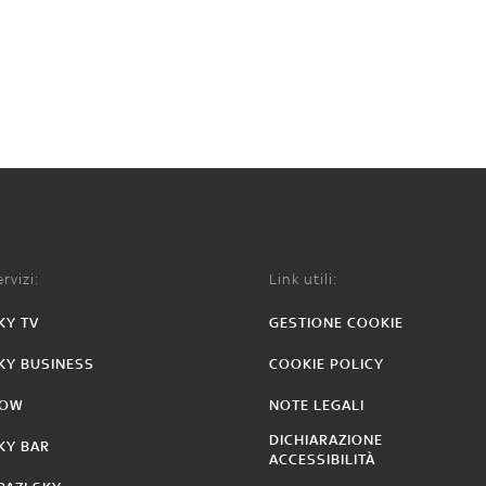
rvizi:
Link utili:
KY TV
GESTIONE COOKIE
KY BUSINESS
COOKIE POLICY
OW
NOTE LEGALI
DICHIARAZIONE
KY BAR
ACCESSIBILITÀ