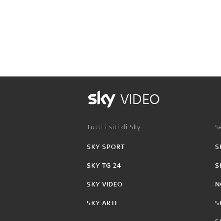
VIDEO
Tutti i siti di Sky:
Se
SKY SPORT
S
SKY TG 24
S
SKY VIDEO
N
SKY ARTE
S