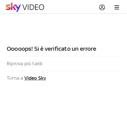
Ooooops! Si è verificato un errore
Riprova più tardi
Torna a
Video Sky