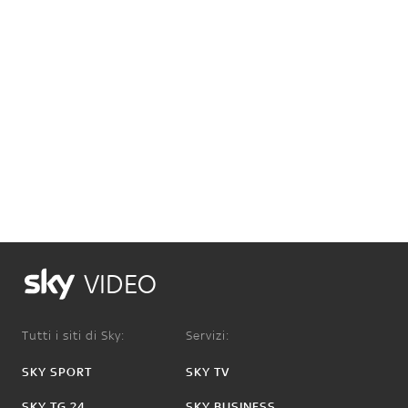
VIDEO
Tutti i siti di Sky:
Servizi:
SKY SPORT
SKY TV
SKY TG 24
SKY BUSINESS